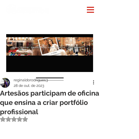
Notícias
reginaldorodrigues3
28 de out. de 2023
Artesãos participam de oficina
que ensina a criar portfólio
profissional
Avaliado com NaN de 5 estrelas.