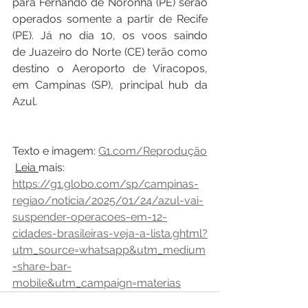
para Fernando de Noronha (PE) serão 
operados somente a partir de Recife 
(PE). Já no dia 10, os voos saindo 
de Juazeiro do Norte (CE) terão como 
destino o Aeroporto de Viracopos, 
em Campinas (SP), principal hub da 
Azul.
Texto e imagem: 
G1.com/Reprodução
Leia 
mais: 
https://g1.globo.com/sp/campinas-
regiao/noticia/2025/01/24/azul-vai-
suspender-operacoes-em-12-
cidades-brasileiras-veja-a-lista.ghtml?
utm_source=whatsapp&utm_medium
=share-bar-
mobile&utm_campaign=materias