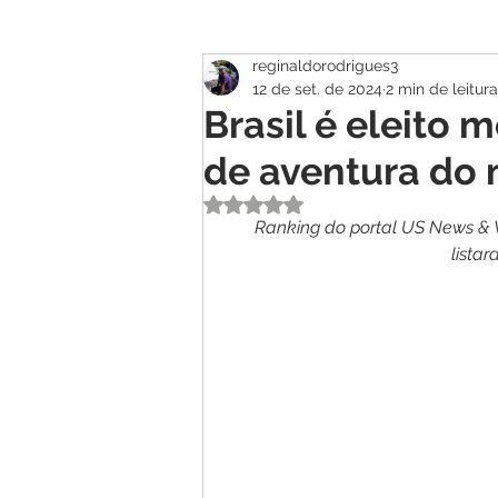
reginaldorodrigues3
Atualidade
Geral
Se
12 de set. de 2024
2 min de leitura
Brasil é eleito 
de aventura do
Avaliado com NaN de 5 estrelas.
Ranking do portal US News & W
lista