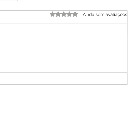
Avaliado com 0 de 5 estrelas.
Ainda sem avaliações
e