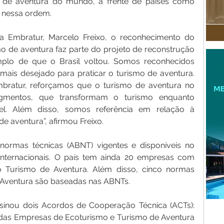
o de aventura do mundo, à frente de países como 
a, nessa ordem. 
 Embratur, Marcelo Freixo, o reconhecimento do 
o de aventura faz parte do projeto de reconstrução 
plo de que o Brasil voltou. Somos reconhecidos 
mais desejado para praticar o turismo de aventura. 
mbratur, reforçamos que o turismo de aventura no 
egmentos, que transformam o turismo enquanto 
el. Além disso, somos referência em relação à 
e aventura”, afirmou Freixo. 
normas técnicas (ABNT) vigentes e disponíveis no 
internacionais. O país tem ainda 20 empresas com 
no Turismo de Aventura. Além disso, cinco normas 
e Aventura são baseadas nas ABNTs. 
inou dois Acordos de Cooperação Técnica (ACTs): 
das Empresas de Ecoturismo e Turismo de Aventura 