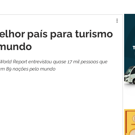
tur MA
Raposa
melhor país para turismo
 mundo
orld Report entrevistou quase 17 mil pessoas que 
ram 89 nações pelo mundo