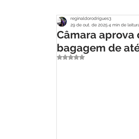
reginaldorodrigues3
Atualidade
Geral
Se
29 de out. de 2025
4 min de leitur
Câmara aprova 
bagagem de até
Avaliado com NaN de 5 estrelas.