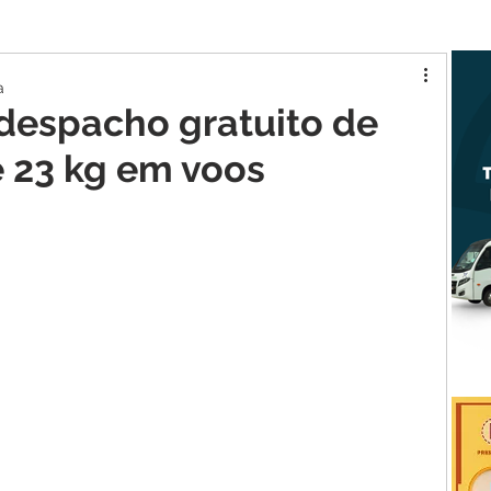
tur MA
Raposa
a
despacho gratuito de
 23 kg em voos