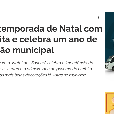
tur MA
Raposa
 temporada de Natal com
ita e celebra um ano de
tão municipal
gura
o
 “
Natal
dos
Sonhos
”, 
celebra
a
importância
da
nses
e
marca
o
primeiro
ano
de
governo
do
prefeito
as
mais
belas
decorações
já
vistas
no
município
.