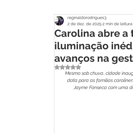
reginaldorodrigues3
Atualidade
Geral
Se
2 de dez. de 2025
2 min de leitura
Carolina abre a
iluminação inéd
avanços na ges
Avaliado com NaN de 5 estrelas.
Mesmo
sob
chuva
, 
cidade
inau
data
para
as
famílias
caroline
Jayme
Fonseca
com
uma
d