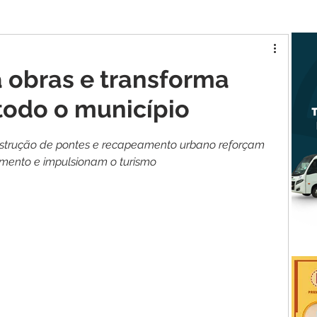
tur MA
Raposa
a obras e transforma
todo o município
strução
de
pontes
e
recapeamento
urbano
reforçam
imento
e
impulsionam
o
turismo