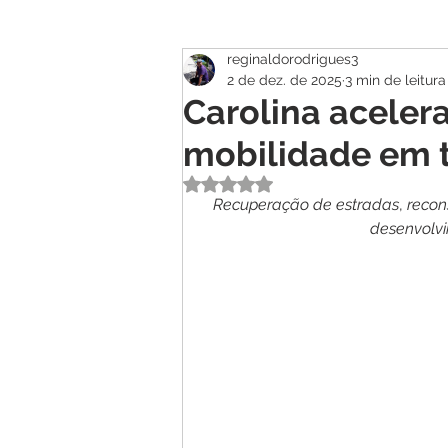
reginaldorodrigues3
Atualidade
Geral
Se
2 de dez. de 2025
3 min de leitura
Carolina aceler
mobilidade em 
Avaliado com NaN de 5 estrelas.
Recuperação
de
estradas
, 
recon
desenvolv