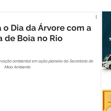
tur MA
Raposa
a o Dia da Árvore com a
a de Boia no Rio
rvação
ambiental
em
ação
pioneira
da
Secretaria
de
Meio
Ambiente