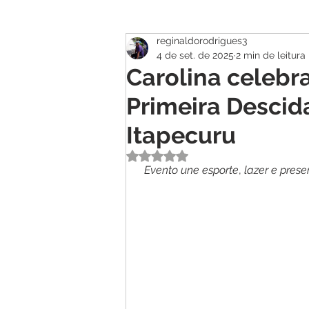
reginaldorodrigues3
Atualidade
Geral
Se
4 de set. de 2025
2 min de leitura
Carolina celebr
Primeira Descid
Itapecuru
Avaliado com NaN de 5 estrelas.
Evento
une
esporte
, 
lazer
e
prese