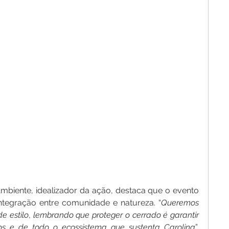
mbiente, idealizador da ação, destaca que o evento 
tegração entre comunidade e natureza. “
Queremos
de
estilo
, 
lembrando
que
proteger
o
cerrado
é
garantir
os
e
de
todo
o
ecossistema
que
sustenta
Carolina
”, 