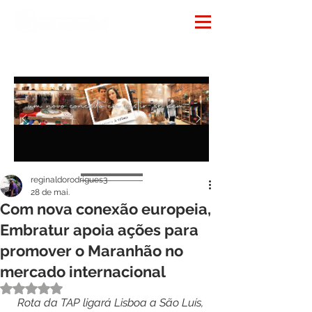
Notícias
reginaldorodrigues3
28 de mai.
Com nova conexão europeia,
Embratur apoia ações para
promover o Maranhão no
mercado internacional
Avaliado com NaN de 5 estrelas.
Rota da TAP ligará Lisboa a São Luís, 