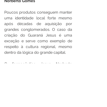
Norberto Gomes
Poucos produtos conseguem manter 
uma identidade local forte mesmo 
após décadas de aquisição por 
grandes conglomerados. O caso da 
criação do Guaraná Jesus é uma 
exceção e serve como exemplo de 
respeito à cultura regional, mesmo 
dentro da lógica do grande capital.
O farmacêutico Jesus Norberto 
Gomes faleceu décadas após a 
criação de sua bebida, mas seu nome 
continua vivo, não apenas na marca 
do refrigerante, mas também no 
orgulho do povo maranhense.
Seus descendentes, inclusive, 