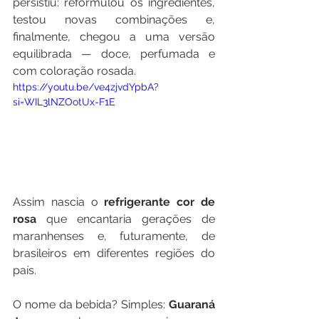
persistiu: reformulou os ingredientes, 
testou novas combinações e, 
finalmente, chegou a uma versão 
equilibrada — doce, perfumada e 
com coloração rosada.
https://youtu.be/ve4zjvdYpbA?
si=WIL3lNZOotUx-F1E
Assim nascia o
 refrigerante cor de 
rosa
 que encantaria gerações de 
maranhenses e, futuramente, de 
brasileiros em diferentes regiões do 
país.
O nome da bebida? Simples: 
Guaraná 