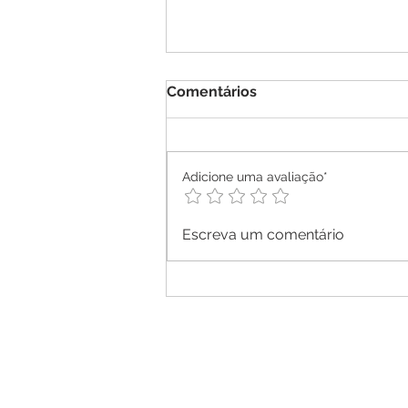
Comentários
Adicione uma avaliação*
Escreva um comentário
ExpoMEI 2025 e Caravana
Sebrae Delas começam hoj
(15) em São Luís