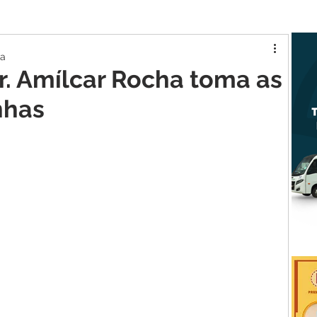
tur MA
Raposa
ra
Dr. Amílcar Rocha toma as
nhas