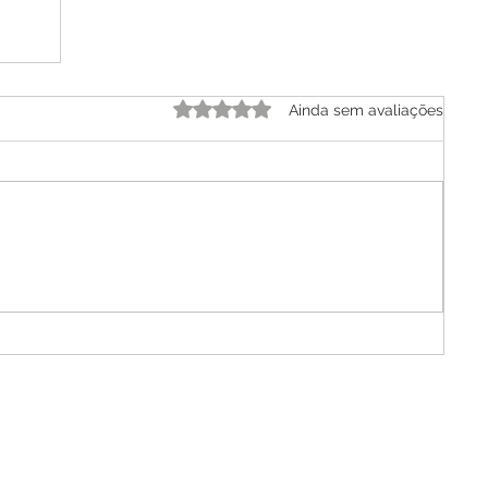
Avaliado com 0 de 5 estrelas.
Ainda sem avaliações
e