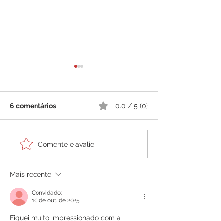
6 comentários
0.0 / 5 (0)
ExpoMEI 2025 e
Restaurante Ok
Comente e avalie
Caravana Sebrae Delas
ensina receita 
reforçam o
pescada amare
Mais recente
protagonismo dos
risoto de cuxá 
pequenos negócios em
das Mães
Convidado:
São Luís
10 de out. de 2025
Fiquei muito impressionado com a 