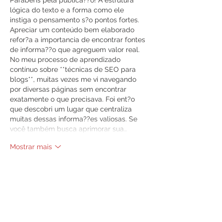
Parabéns pela publica??o! A estrutura 
lógica do texto e a forma como ele 
instiga o pensamento s?o pontos fortes. 
Apreciar um conteúdo bem elaborado 
refor?a a importancia de encontrar fontes 
de informa??o que agreguem valor real. 
No meu processo de aprendizado 
contínuo sobre **técnicas de SEO para 
blogs**, muitas vezes me vi navegando 
por diversas páginas sem encontrar 
exatamente o que precisava. Foi ent?o 
que descobri um lugar que centraliza 
muitas dessas informa??es valiosas. Se 
você também busca aprimorar sua…
Mostrar mais
Curtir
Responder
Convidado:
10 de out. de 2025
Adorei a sua abordagem neste post! A 