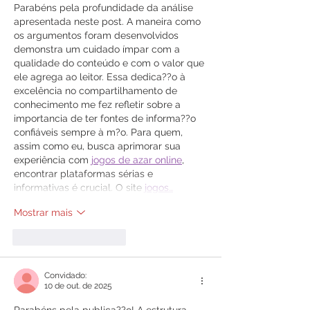
Parabéns pela profundidade da análise 
apresentada neste post. A maneira como 
os argumentos foram desenvolvidos 
demonstra um cuidado ímpar com a 
qualidade do conteúdo e com o valor que 
ele agrega ao leitor. Essa dedica??o à 
excelência no compartilhamento de 
conhecimento me fez refletir sobre a 
importancia de ter fontes de informa??o 
confiáveis sempre à m?o. Para quem, 
assim como eu, busca aprimorar sua 
experiência com 
jogos de azar online
, 
encontrar plataformas sérias e 
informativas é crucial. O site 
jogos…
Mostrar mais
Curtir
Responder
Convidado:
10 de out. de 2025