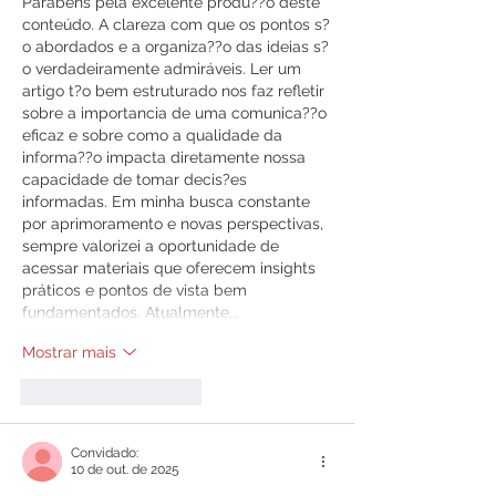
Parabéns pela excelente produ??o deste 
conteúdo. A clareza com que os pontos s?
o abordados e a organiza??o das ideias s?
o verdadeiramente admiráveis. Ler um 
artigo t?o bem estruturado nos faz refletir 
sobre a importancia de uma comunica??o 
eficaz e sobre como a qualidade da 
informa??o impacta diretamente nossa 
capacidade de tomar decis?es 
informadas. Em minha busca constante 
por aprimoramento e novas perspectivas, 
sempre valorizei a oportunidade de 
acessar materiais que oferecem insights 
práticos e pontos de vista bem 
fundamentados. Atualmente,…
Mostrar mais
Curtir
Responder
Convidado:
10 de out. de 2025