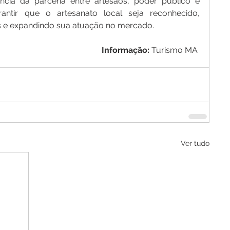
cia da parceria entre artesãos, poder público e 
rantir que o artesanato local seja reconhecido, 
is e expandindo sua atuação no mercado.
Informação: 
Turismo MA 
Ver tudo