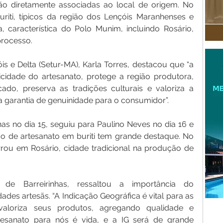
ão diretamente associadas ao local de origem. No 
iti, típicos da região dos Lençóis Maranhenses e 
, característica do Polo Munim, incluindo Rosário, 
processo.
s e Delta (Setur-MA), Karla Torres, destacou que “a 
icidade do artesanato, protege a região produtora, 
do, preserva as tradições culturais e valoriza a 
a garantia de genuinidade para o consumidor”.
s no dia 15, seguiu para Paulino Neves no dia 16 e 
ão de artesanato em buriti tem grande destaque. No 
ou em Rosário, cidade tradicional na produção de 
 de Barreirinhas, ressaltou a importância do 
es artesãs. “A Indicação Geográfica é vital para as 
 valoriza seus produtos, agregando qualidade e 
esanato para nós é vida, e a IG será de grande 