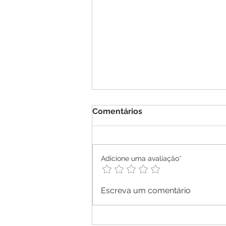
Comentários
Adicione uma avaliação*
Escreva um comentário
Expedições de Turismo
revelam riquezas culturais 
naturais do Polo São Luís