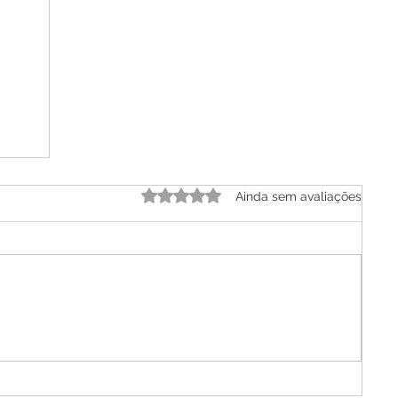
Avaliado com 0 de 5 estrelas.
Ainda sem avaliações
e