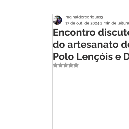
reginaldorodrigues3
Atualidade
Geral
Se
17 de out. de 2024
2 min de leitur
Encontro discut
do artesanato de
Polo Lençóis e 
Avaliado com NaN de 5 estrelas.