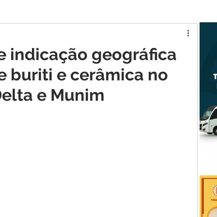
tur MA
Raposa
a
e indicação geográfica
 buriti e cerâmica no
Delta e Munim