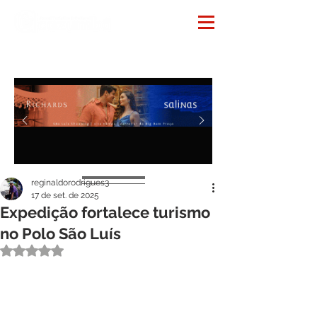
Notícias
reginaldorodrigues3
17 de set. de 2025
Expedição fortalece turismo
no Polo São Luís
Avaliado com NaN de 5 estrelas.