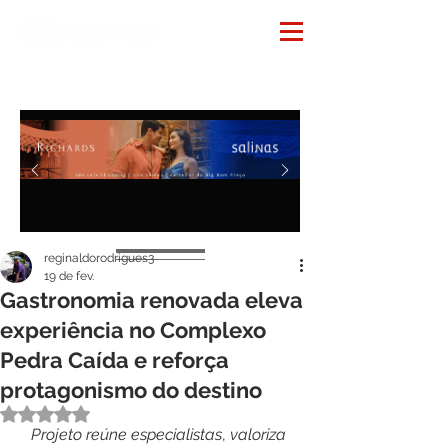
Notícias
reginaldorodrigues3
19 de fev.
Gastronomia renovada eleva
experiência no Complexo
Pedra Caída e reforça
protagonismo do destino
Avaliado com NaN de 5 estrelas.
Projeto
reúne
especialistas
, 
valoriza 