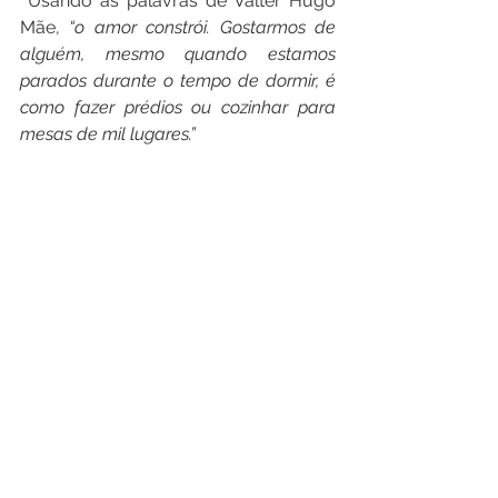
 Usando as palavras de Valter Hugo 
Mãe, 
“o amor constrói. Gostarmos de 
alguém, mesmo quando estamos 
parados durante o tempo de dormir, é 
como fazer prédios ou cozinhar para 
mesas de mil lugares.”
 Desses 60 anos de casamento, foram 
muitas pedras no caminho, mas 
também muitas alegrias 
compartilhadas e o melhor presente 
do mundo: 4 filhos, 2 noras, 1 genro, 3 
netos e 1 bisneta.
 E assim eles seguem caminhando. 
Alguns dias mais perto, outros mais 
longe. Tirando os obstáculos da 
estrada, e vivendo 
um amor que não é 
bom todo dia, mas é bom toda vida.