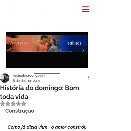
Notícias
reginaldorodrigues3
8 de dez. de 2024
História do domingo: Bom
toda vida
Avaliado com NaN de 5 estrelas.
Construção
Como
já
dizia
vhm
, “
o
amor
constrói
. 