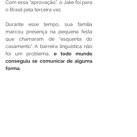
Com essa “aprovação”, o Jake foi para 
o Brasil pela terceira vez. 
Durante esse tempo, sua família 
marcou presença na pequena festa 
que chamaram de “esquenta do 
casamento”. A barreira linguística não 
foi um problema, 
e todo mundo 
conseguiu se comunicar de alguma 
forma.
• Juntos, eles dançaram, cantaram e 
celebraram o amor. Para a família do 
Jake, as estrelas de maior sucesso 
foram coxinha e caipirinha. 
Mesmo não sendo muito bom na 
língua, ele se esforçou pra conversar 
com a família da Gabriela, aprendeu a 