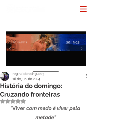
Notícias
reginaldorodrigues3
16 de jun. de 2024
História do domingo:
Cruzando fronteiras
Avaliado com NaN de 5 estrelas.
"
Viver
 com medo é viver pela 
metade”