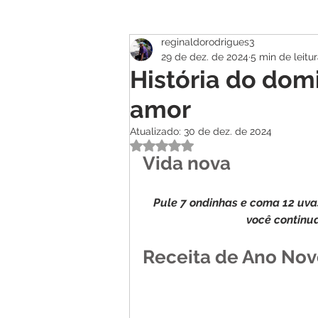
reginaldorodrigues3
Atualidade
Geral
Se
29 de dez. de 2024
5 min de leitu
História do dom
amor
Atualizado:
30 de dez. de 2024
Avaliado com NaN de 5 estrelas.
Vida nova
Pule
7
ondinhas
e
coma
12
uva
você
continu
Receita de Ano No