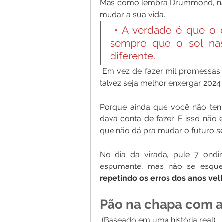
Mas como lembra Drummond, não
mudar a sua vida.
 • A verdade é que o c
sempre que o sol nas
diferente.
 Em vez de fazer mil promessas grandiosas e esperar que tudo se resolva em 2025, 
talvez seja melhor enxergar 202
Porque ainda que você não ten
dava conta de fazer. E isso nã
que não dá pra mudar o futuro se
No dia da virada, pule 7 ond
espumante, mas não se esque
repetindo os erros dos anos vel
Pão na chapa com 
 (Baseado em uma história real) 