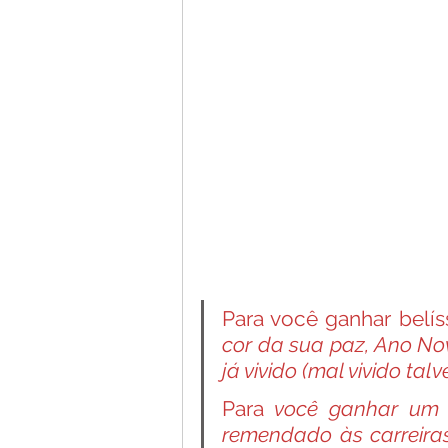
Para você ganhar belí
cor da sua paz, Ano N
já vivido (mal vivido tal
Para
 você ganhar um
remendado às carreira