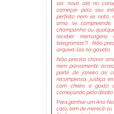
ser; novo até no cora
começar pelo seu inter
perfeito nem se nota,
ama, se compreende, 
champanha ou qualquer 
receber mensagens 
telegramas?)
Não prec
arquivá-las na gaveta.
Não precisa chorar arr
nem parvamente acredi
partir de janeiro as
recompensa, justiça en
com cheiro e gosto 
começando pelo direito 
Para
 ganhar um Ano Nov
caro, tem de merecê-lo, 