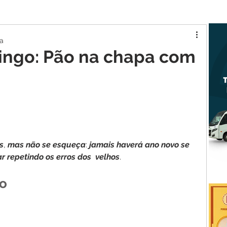
tur MA
Raposa
ra
ingo: Pão na chapa com
s
, 
mas
não
se
esqueça
: 
jamais
haverá
ano
novo
se
ar
repetindo
os
erros
dos
velhos
. 
vo