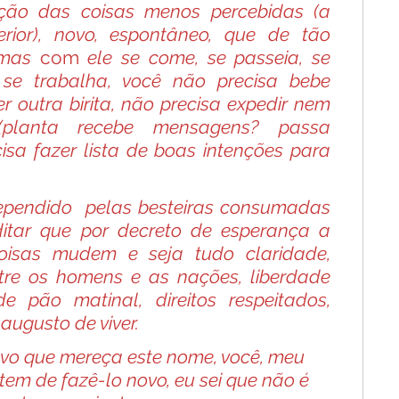
ção das coisas menos percebidas (a 
ior),
novo, espontâneo, que de tão 
mas 
com
 ele se come, se passeia, se 
se trabalha, você não precisa bebe 
outra birita, não precisa expedir nem 
(planta recebe mensagens? passa 
isa fazer lista de boas intenções para 
ependido 
pelas besteiras consumadas
tar que por decreto de esperança a 
 coisas mudem
e seja tudo claridade, 
tre os homens e as nações, liberdade 
de pão matinal,
direitos respeitados, 
augusto de viver.
o que mereça este nome, você, meu 
tem de fazê-lo novo, eu sei que não é 