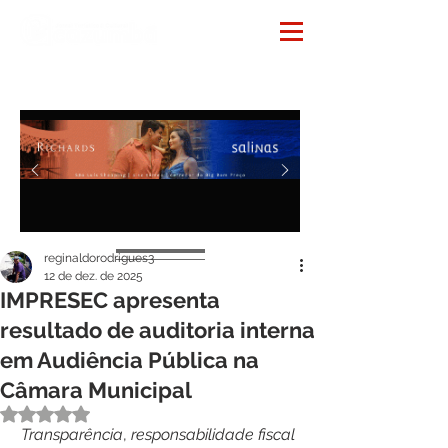
Notícias
reginaldorodrigues3
12 de dez. de 2025
IMPRESEC apresenta
resultado de auditoria interna
em Audiência Pública na
Câmara Municipal
Avaliado com NaN de 5 estrelas.
Transparência
, 
responsabilidade
fiscal