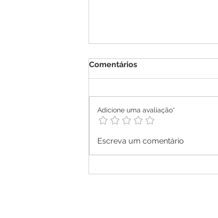
Comentários
Adicione uma avaliação*
Escreva um comentário
Arraial no Sesc Deodoro
encerra a temporada 2025 
Balaio de Sotaques na capit