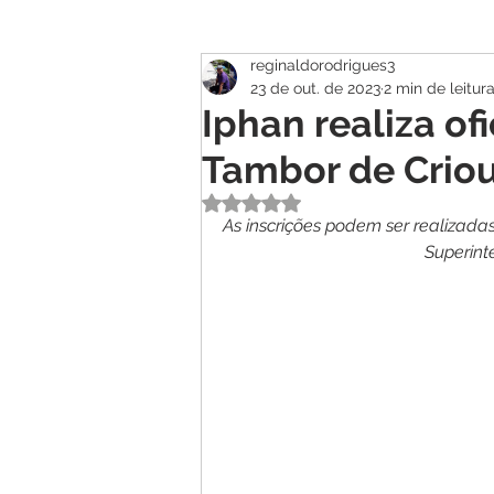
reginaldorodrigues3
Atualidade
Geral
Se
23 de out. de 2023
2 min de leitur
Iphan realiza of
Tambor de Crio
Avaliado com NaN de 5 estrelas.
As inscrições podem ser realizada
Superint