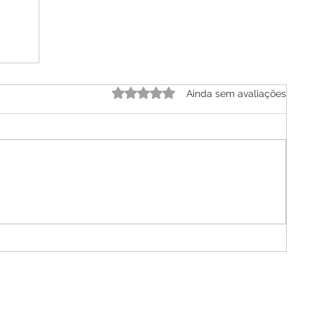
Avaliado com 0 de 5 estrelas.
Ainda sem avaliações
do
al