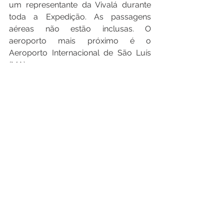
um representante da Vivalá durante 
toda a Expedição. As passagens 
aéreas não estão inclusas. O 
aeroporto mais próximo é o 
Aeroporto Internacional de São Luís 
(MA).
As saídas em grupo estão 
programadas a partir de abril, com 
valores a partir de R$ 3.135,00 à vista 
no boleto ou PIX (com 5% de 
desconto) ou R$ 3.300,00, com 
possibilidade de parcelamento em até 
oito vezes sem juros ou em até 12 
vezes com juros no cartão. Mais 
informações sobre a 
Expedição 
Lençóis Maranhenses 
estão 
disponíveis clicando 
aqui.