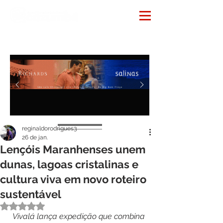
Notícias
reginaldorodrigues3
26 de jan.
Lençóis Maranhenses unem
dunas, lagoas cristalinas e
cultura viva em novo roteiro
sustentável
Avaliado com NaN de 5 estrelas.
Vivalá lança expedição que combina 