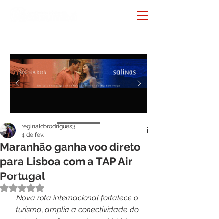
Notícias
reginaldorodrigues3
4 de fev.
Maranhão ganha voo direto
para Lisboa com a TAP Air
Portugal
Avaliado com NaN de 5 estrelas.
Nova
rota
internacional
fortalece
o
turismo
, 
amplia
a
conectividade
do