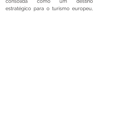
consolida como um destino 
estratégico para o turismo europeu, 
abrindo novas oportunidades para o 
desenvolvimento econômico, cultural 
e turístico do estado.