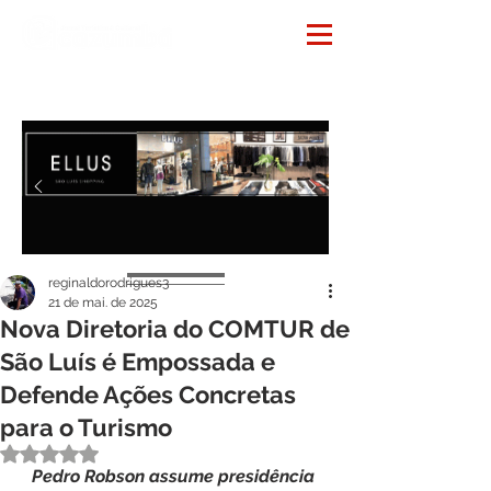
Notícias
reginaldorodrigues3
21 de mai. de 2025
Nova Diretoria do COMTUR de
São Luís é Empossada e
Defende Ações Concretas
para o Turismo
Avaliado com NaN de 5 estrelas.
Pedro
Robson
assume
presidência