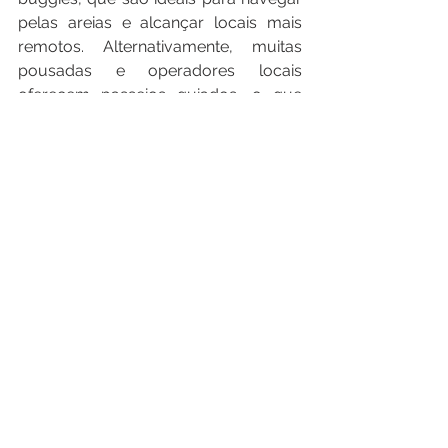
pelas areias e alcançar locais mais 
remotos. Alternativamente, muitas 
pousadas e operadores locais 
oferecem passeios guiados, o que 
pode enriquecer sua experiência com 
informações sobre a ecologia e a 
história da região.
6. Onde se Hospedar em Tutóia
Veja algumas opções de 
hospedagem em Tutóia para duas 
pessoas, disponíveis na plataforma 
Booking.com
.
Nome do 
Café da 
Diária
Estabelecim
Manhã
ento