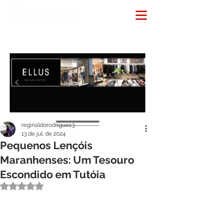
Notícias
reginaldorodrigues3
13 de jul. de 2024
Pequenos Lençóis
Maranhenses: Um Tesouro
Escondido em Tutóia
Avaliado com NaN de 5 estrelas.