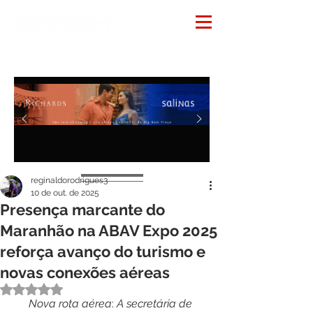
Notícias
reginaldorodrigues3
10 de out. de 2025
Presença marcante do
Maranhão na ABAV Expo 2025
reforça avanço do turismo e
novas conexões aéreas
Avaliado com NaN de 5 estrelas.
Nova
rota
aérea
: 
A
secretária
de