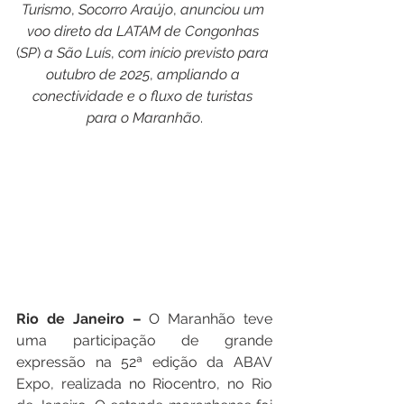
Turismo
, 
Socorro
Araújo
, 
anunciou
um
voo
direto
da
LATAM
de
Congonhas
(
SP
) 
a
São
Luís
, 
com
início
previsto
para
outubro
de
2025
, 
ampliando
a
conectividade
e
o
fluxo
de
turistas
para
o
Maranhão
.
Rio de Janeiro – 
O Maranhão teve 
uma participação de grande 
expressão na 52ª edição da ABAV 
Expo, realizada no Riocentro, no Rio 