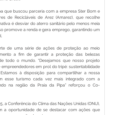
ipa que buscou parceria com a empresa Ster Bom e 
s de Recicláveis de Arez (Amarez), que recolhe 
ativa é desviar do aterro sanitário pelo menos meia 
sso promove a renda e gera emprego, garantindo um 
l.
arte de uma série de ações de proteção ao meio 
mento a fim de garantir a proteção das belezas 
s de todo o mundo. “Desejamos que nosso projeto 
 empreendedores em prol do tripé: sustentabilidade 
 Estamos à disposição para compartilhar a nossa 
om esse turismo cada vez mais integrado com a 
ndo na região da Praia da Pipa” reforçou o Co-
25, a Conferência do Clima das Nações Unidas (ONU), 
m a oportunidade de se destacar com ações que 