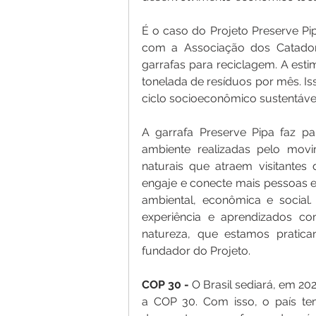
É o caso do Projeto Preserve P
com a Associação dos Catadore
garrafas para reciclagem. A estim
tonelada de resíduos por mês. I
ciclo socioeconômico sustentáve
A garrafa Preserve Pipa faz p
ambiente realizadas pelo movi
naturais que atraem visitante
engaje e conecte mais pessoas e
ambiental, econômica e social.
experiência e aprendizados c
natureza, que estamos pratica
fundador do Projeto.
COP 30 - 
O Brasil sediará, em 20
a COP 30. Com isso, o país te