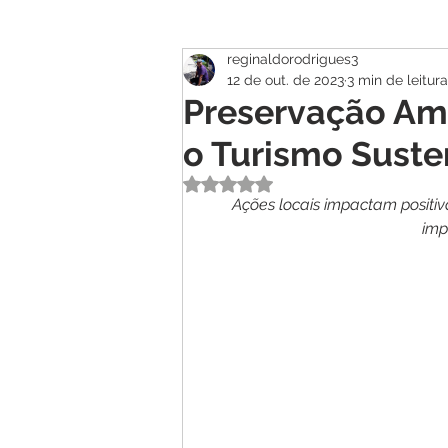
reginaldorodrigues3
Atualidade
Geral
Se
12 de out. de 2023
3 min de leitura
Preservação Am
o Turismo Susten
Avaliado com NaN de 5 estrelas.
Ações locais impactam positi
imp