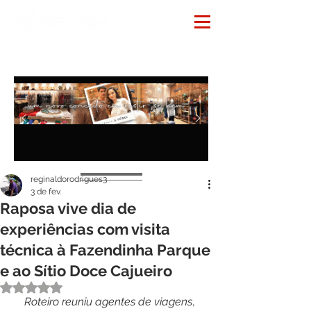
Notícias
reginaldorodrigues3
3 de fev.
Raposa vive dia de
experiências com visita
técnica à Fazendinha Parque
e ao Sítio Doce Cajueiro
Avaliado com NaN de 5 estrelas.
Roteiro
reuniu
agentes
de
viagens
, 