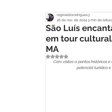
reginaldorodrigues3
Atualidade
Geral
Se
26 de nov. de 2024
3 min de leitur
São Luís encant
em tour cultura
MA
Avaliado com NaN de 5 estrelas.
Com visitas a pontos históricos e
potencial turístico 