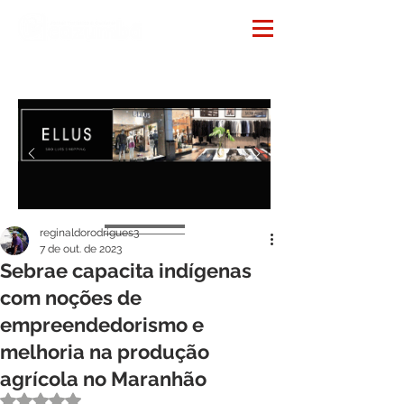
Notícias
reginaldorodrigues3
7 de out. de 2023
Sebrae capacita indígenas
com noções de
empreendedorismo e
melhoria na produção
agrícola no Maranhão
Avaliado com NaN de 5 estrelas.