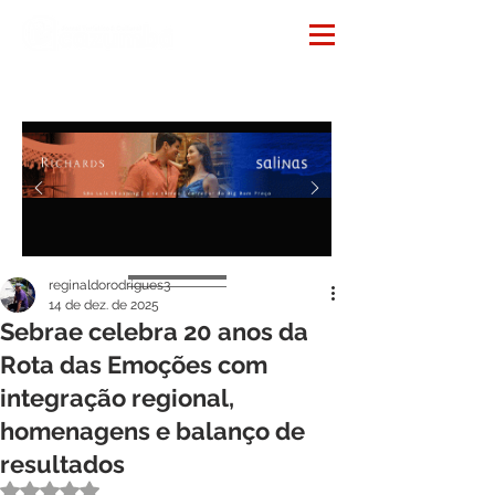
Notícias
reginaldorodrigues3
14 de dez. de 2025
Sebrae celebra 20 anos da
Rota das Emoções com
integração regional,
homenagens e balanço de
resultados
Avaliado com NaN de 5 estrelas.