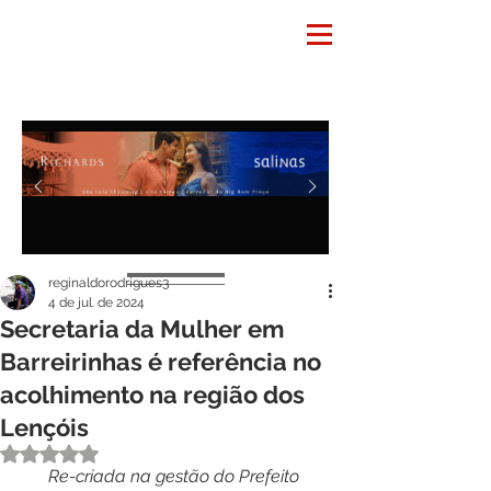
Notícias
reginaldorodrigues3
4 de jul. de 2024
Secretaria da Mulher em
Barreirinhas é referência no
acolhimento na região dos
Lençóis
Avaliado com NaN de 5 estrelas.
Re-criada na gestão do Prefeito 