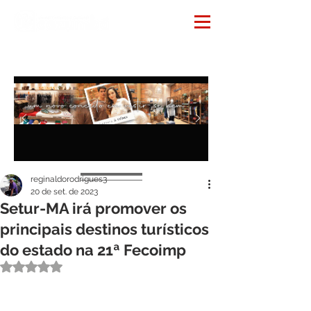
Notícias
reginaldorodrigues3
20 de set. de 2023
Setur-MA irá promover os
principais destinos turísticos
do estado na 21ª Fecoimp
Avaliado com NaN de 5 estrelas.