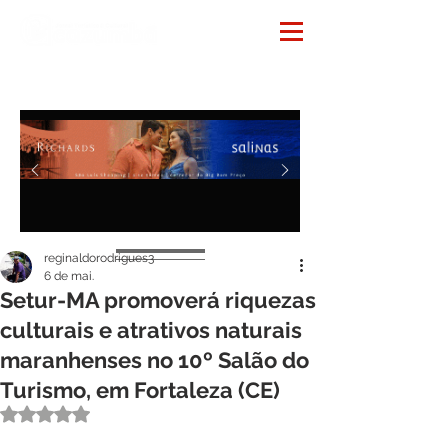
Notícias
reginaldorodrigues3
6 de mai.
Setur-MA promoverá riquezas
culturais e atrativos naturais
maranhenses no 10º Salão do
Turismo, em Fortaleza (CE)
Avaliado com NaN de 5 estrelas.