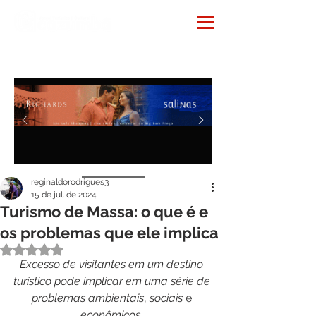
Notícias
reginaldorodrigues3
15 de jul. de 2024
Turismo de Massa: o que é e
os problemas que ele implica
Avaliado com NaN de 5 estrelas.
Excesso de visitantes em um destino 
turístico pode implicar em uma série de 
problemas ambientais
, 
sociais
 e 
econômicos
. 