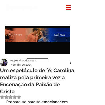
Notícias
reginaldorodrigues3
7 de abr. de 2025
Um espetáculo de fé: Carolina
realiza pela primeira vez a
Encenação da Paixão de
Cristo
Avaliado com NaN de 5 estrelas.
Prepare-se
para
se
emocionar
em