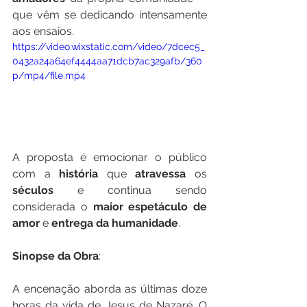
que vêm se dedicando intensamente 
aos ensaios. 
https://video.wixstatic.com/video/7dcec5_
0432a24a64ef4444aa71dcb7ac329afb/360
p/mp4/file.mp4
A proposta é emocionar o público 
com a 
história
 que 
atravessa
 os 
séculos
 e continua sendo 
considerada o 
maior
espetáculo
de
amor
 e 
entrega
da
humanidade
.
Sinopse
da
Obra
:
A encenação aborda as últimas doze 
horas da vida de Jesus de Nazaré. O 