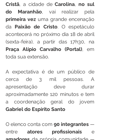
Cristã
, a cidade de 
Carolina
, 
no
sul
do
Maranhão
, vai realizar pela 
primeira
vez
 uma grande encenação 
da 
Paixão
de
Cristo
. O espetáculo 
acontecerá no próximo dia 18 de abril 
(sexta-feira), a partir das 17h30, na 
Praça
Alípio
Carvalho
(Portal)
, em 
toda sua extensão.
A expectativa é de um público de 
cerca de 3 mil pessoas. A 
apresentação deve durar 
aproximadamente 120 minutos e tem 
a coordenação geral do jovem 
Gabriel
do
Espírito
Santo
O elenco conta com 
90
integrantes
 — 
entre 
atores
profissionais
 e 
amadores
 da própria comunidade — 