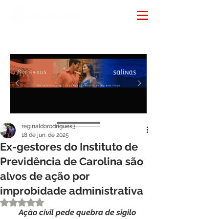
Notícias
reginaldorodrigues3
18 de jun. de 2025
Ex-gestores do Instituto de
Previdência de Carolina são
alvos de ação por
improbidade administrativa
Avaliado com NaN de 5 estrelas.
Ação
civil
pede
quebra
de
sigilo